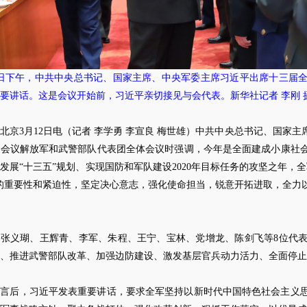
2日下午，中共中央总书记、国家主席、中央军委主席习近平出席十三届
要讲话。这是会议开始前，习近平亲切接见与会代表。新华社记者 李刚 
北京3月12日电（记者 李学勇 李宣良 梅世雄）中共中央总书记、国家
次会议解放军和武警部队代表团全体会议时强调，今年是全面建成小康社
发展“十三五”规划、实现国防和军队建设2020年目标任务的攻坚之年，
的重要性和紧迫性，坚定决心意志，强化使命担当，锐意开拓进取，全力
，张义瑚、王辉青、李军、朱程、王宁、宝林、党增龙、陈剑飞等8位代
、推进武警部队改革、加强边防建设、激发基层官兵动力活力、全面停止
发言后，习近平发表重要讲话，要求全军坚持以新时代中国特色社会主义