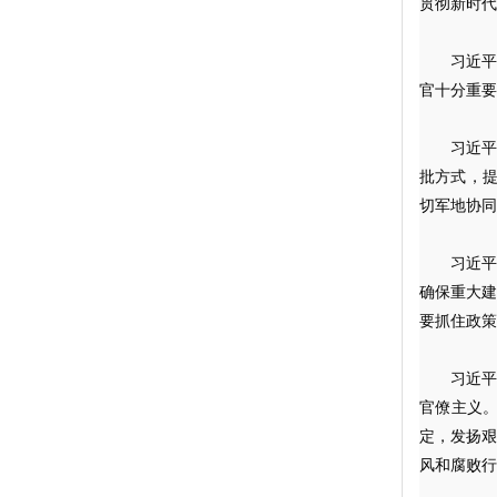
贯彻新时代
习近平
官十分重要
习近
批方式，提
切军地协同
习近
确保重大
要抓住政策
习近
官僚主义
定，发扬
风和腐败行