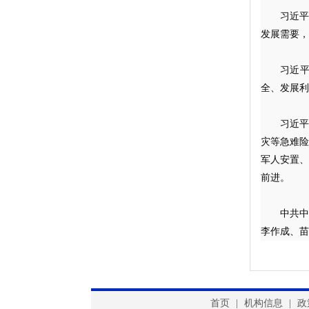
习近平
发展需要，
习近
全、发展利
习近
灾等急难
军人安置
前进。
中共
李作成、苗
首页
|
机构信息
|
政