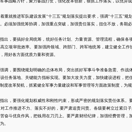
军事战略方针，聚力备战打仗，强化改革创新，狠抓工作落实，以优异成
着重就推进军队建设发展“十三五”规划落实提出要求，强调“十三五”规划
。必须加强统筹协调，加强重点突破，加强责任落实，扭住不放，务期必
平指出，要搞好全局统筹，统好任务计划、力量资源、管理流程，确保各
高立项审批效率。要加强跨领域、跨部门、跨军地统筹，建立健全工作协调
，用好各方面优质力量和资源。
平强调，要围绕规划明确的总体布局，突出抓好军事斗争准备急需、作战
建设任务落地、关键能力指标实现。要加大攻关力度，加快建设进程，把
制度改革契机，抓紧健全军事力量建设和军事管理等方面政策制度，为规
平指出，要强化规划权威性和刚性约束，形成严密的规划落实责任体系。
。对工作推进不力、落实不好的，要严肃追责问责。各级要树立过紧日子
艰苦奋斗优良作风，把钱用在刀刃上。要严肃财经纪律，加强经费管理，
为。