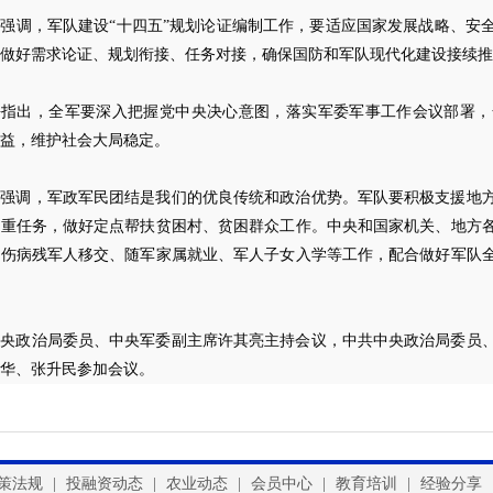
强调，军队建设“十四五”规划论证编制工作，要适应国家发展战略、安
做好需求论证、规划衔接、任务对接，确保国防和军队现代化建设接续推
平指出，全军要深入把握党中央决心意图，落实军委军事工作会议部署，
益，维护社会大局稳定。
平强调，军政军民团结是我们的优良传统和政治优势。军队要积极支援地
险重任务，做好定点帮扶贫困村、贫困群众工作。中央和国家机关、地方
、伤病残军人移交、随军家属就业、军人子女入学等工作，配合做好军队
中央政治局委员、中央军委副主席许其亮主持会议，中共中央政治局委员
华、张升民参加会议。
策法规
|
投融资动态
|
农业动态
|
会员中心
|
教育培训
|
经验分享